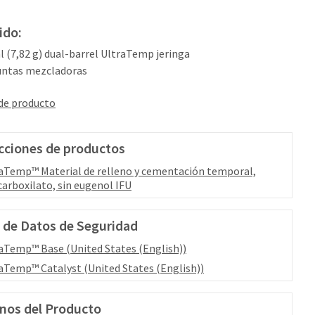
ido:
ml (7,82 g) dual-barrel UltraTemp jeringa
untas mezcladoras
 de producto
cciones de productos
aTemp™ Material de relleno y cementación temporal,
carboxilato, sin eugenol IFU
 de Datos de Seguridad
aTemp™ Base (United States (English))
aTemp™ Catalyst (United States (English))
nos del Producto