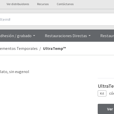
Ver distribuidores
Recursos
Contáctanos
Overview
dhesión / grabado
Restauraciones Directas
Restaur
ementos Temporales
UltraTemp™
lato, sin eugenol
UltraTe
có
Kit
Ver