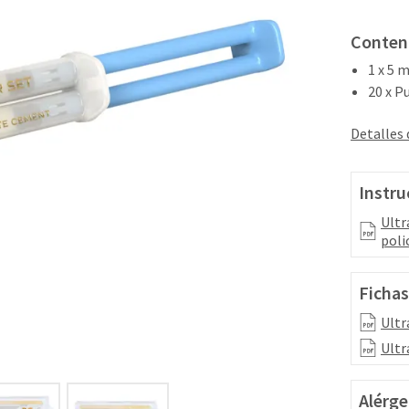
Conten
1 x 5 
20 x P
Detalles
Instru
Ultr
poli
Fichas
Ultr
Ultr
Alérge