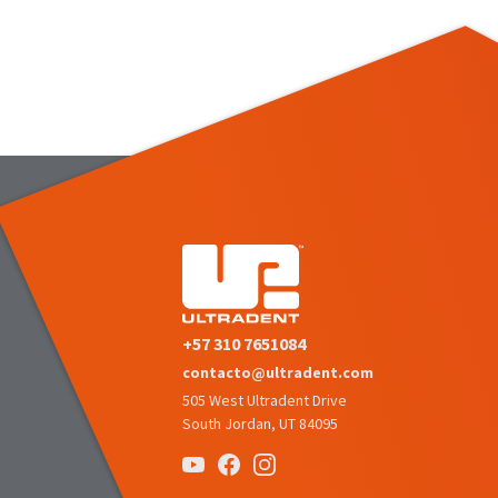
+57 310 7651084
contacto@ultradent.com
505 West Ultradent Drive
South Jordan, UT 84095