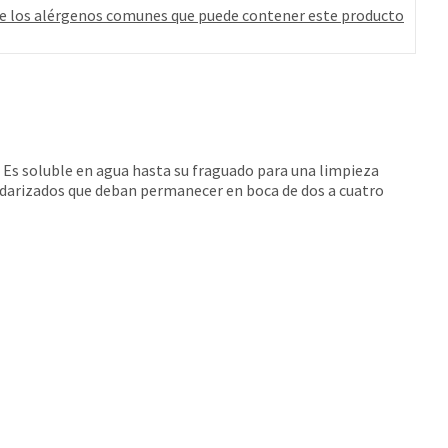
e los alérgenos comunes que puede contener este producto
d. Es soluble en agua hasta su fraguado para una limpieza
andarizados que deban permanecer en boca de dos a cuatro