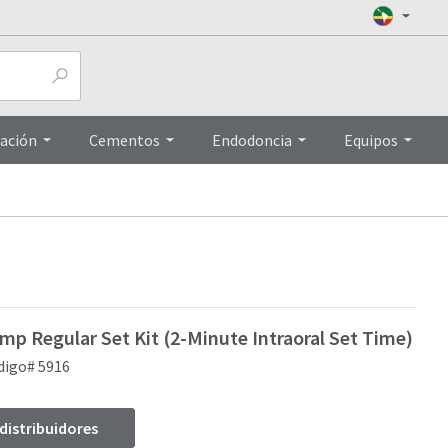
Top
ación
Cementos
Endodoncia
Equipos
mp Regular Set Kit (2-Minute Intraoral Set Time)
digo# 5916
 distribuidores