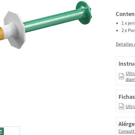
Conten
1 x je
2 x Pu
Detalles
Instru
Ultr
diam
Fichas
Ultr
Alérge
Consult