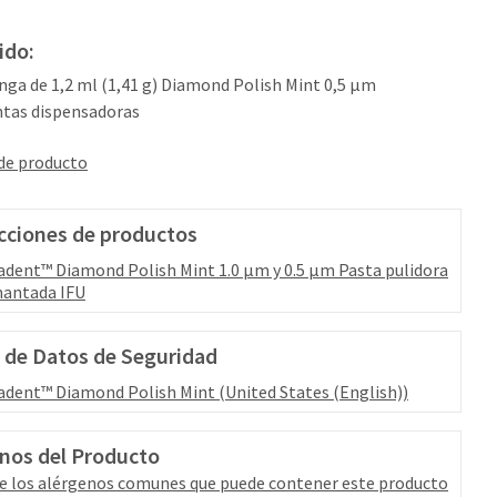
ido:
ringa de 1,2 ml (1,41 g) Diamond Polish Mint 0,5 μm
ntas dispensadoras
 de producto
cciones de productos
adent™ Diamond Polish Mint 1.0 μm y 0.5 μm Pasta pulidora
antada IFU
 de Datos de Seguridad
adent™ Diamond Polish Mint (United States (English))
nos del Producto
e los alérgenos comunes que puede contener este producto