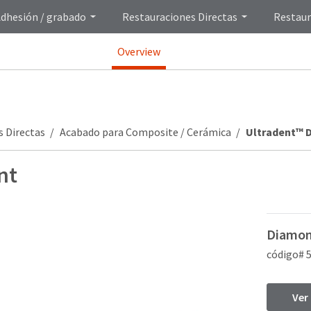
dhesión / grabado
Restauraciones Directas
Restaur
Overview
s Directas
Acabado para Composite / Cerámica
Ultradent™ D
nt
Diamond
código# 
Ver