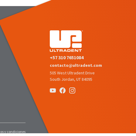
+57 310 7651084
contacto@ultradent.com
505 West Ultradent Drive
South Jordan, UT 84095
os y condiciones