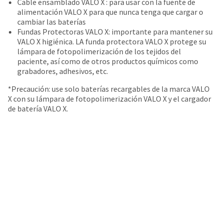
Cable ensamblado VALO X : para usar con la fuente de
number
the
alimentación VALO X para que nunca tenga que cargar o
and
item
cambiar las baterías
an
is
Fundas Protectoras VALO X: importante para mantener su
invoice
ready
VALO X higiénica. LA funda protectora VALO X protege su
number
to
lámpara de fotopolimerización de los tejidos del
for
ship.
paciente, así como de otros productos químicos como
identification.
You
grabadores, adhesivos, etc.
have
the
*Precaución: use solo baterías recargables de la marca VALO
You
option
X con su lámpara de fotopolimerización VALO X y el cargador
are
to
de batería VALO X.
cancel
now
the
leaving
item
at
Ultradent.com
any
and
time
being
while
still
redirected
in
to
the
backordered
our