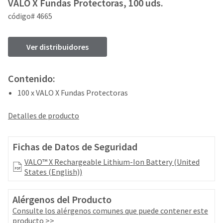
your
VALO X Fundas Protectoras, 100 uds.
be
HighRadius
código# 4665
shipped
account.
at
This
a
email
Ver distribuidores
later
is
date
the
separate
best
from
Contenido:
way
the
to
100 x VALO X Fundas Protectoras
rest
create
of
your
Detalles de producto
your
HighRadius
order
account
once
because
Fichas de Datos de Seguridad
it
it
has
contains
VALO™ X Rechargeable Lithium-Ion Battery (United
been
a
States (English))
replenished.
unique
link
The
Alérgenos del Producto
associated
estimated
with
Consulte los alérgenos comunes que puede contener este
ship
your
producto >>