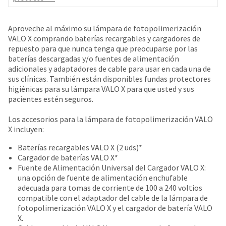
date
account.
is
If
subject
you
Aproveche al máximo su lámpara de fotopolimerización
to
do
VALO X comprando baterías recargables y cargadores de
change
not
repuesto para que nunca tenga que preocuparse por las
at
have
baterías descargadas y/o fuentes de alimentación
any
access
adicionales y adaptadores de cable para usar en cada una de
time
to
sus clínicas. También están disponibles fundas protectores
due
this
higiénicas para su lámpara VALO X para que usted y sus
to
email
pacientes estén seguros.
item
you
availability.
will
Los accesorios para la lámpara de fotopolimerización VALO
You
be
X incluyen:
will
able
receive
Baterías recargables VALO X (2 uds)*
to
an
Cargador de baterías VALO X*
self-
order
Fuente de Alimentación Universal del Cargador VALO X:
register,
confirmation
una opción de fuente de alimentación enchufable
but
email
adecuada para tomas de corriente de 100 a 240 voltios
will
and
compatible con el adaptador del cable de la lámpara de
need
an
fotopolimerización VALO X y el cargador de batería VALO
your
email
X.
customer
when