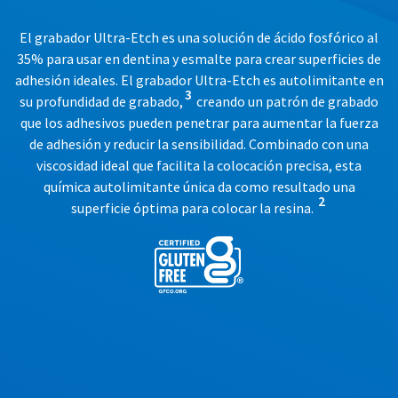
status
third-
by
El grabador Ultra-Etch es una solución de ácido fosfórico al
party
calling
35% para usar en dentina y esmalte para crear superficies de
our
payment
customer
adhesión ideales. El grabador Ultra-Etch es autolimitante en
management
3
service
su profundidad de grabado,
creando un patrón de grabado
department
platform
que los adhesivos pueden penetrar para aumentar la fuerza
at
HighRadius.
de adhesión y reducir la sensibilidad. Combinado con una
888.230.1420.
Please
viscosidad ideal que facilita la colocación precisa, esta
The
química autolimitante única da como resultado una
have
estimated
2
superficie óptima para colocar la resina.
ship
your
date*
login
is
subject
credentials
to
ready.
change
at
anytime
ancel
due
to
item
ntinue
availability.
to