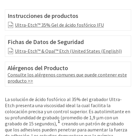
your
be
HighRadius
shipped
account.
Instrucciones de productos
at
This
a
Ultra-Etch™ 35% Gel de ácido fosfórico IFU
email
later
is
date
the
Fichas de Datos de Seguridad
separate
best
from
way
Ultra-Etch™ & Opal™ Etch (United States (English))
the
to
rest
create
of
Alérgenos del Producto
your
your
HighRadius
Consulte los alérgenos comunes que puede contener este
order
account
producto >>
once
because
it
it
has
contains
La solución de ácido fosfórico al 35% del grabador Ultra-
been
a
Etch presenta una viscosidad ideal la cual facilita la
replenished.
unique
colocación precisa y un control superior. Es autolimitante en
link
su profundidad de grabado (promedio de 1,9 µm con un
The
1
associated
grabado de 15 segundos),
creando un patrón de grabado
estimated
with
que los adhesivos pueden penetrar para aumentar la fuerza
ship
your
de adhesión. Los estudios demuestran que la química