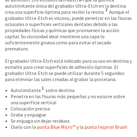
date
account.
autolimitante única del grabador Ultra-Etch en la dentina
is
2
If
crea una superficie óptima para recibir la resina.
Aunque el
subject
you
grabador Ultra-Etch es viscoso, puede penetrar en las fisuras
to
do
oclusales o superficies verticales dentales debido a las
change
not
propiedades físicas y químicas que promueven la acción
at
have
capilar. Su viscosidad ideal mantiene una capa lo
any
access
suficientemente gruesa como para evitar el secado
time
to
prematuro.
due
this
to
email
El grabador Ultra-Etch está indicado para su uso en dentina y
item
you
esmalte para crear superficies de adhesión óptimas. El
availability.
will
grabador Ultra-Etch se puede utilizar durante 5 segundos
You
be
para eliminar las sales creadas al grabar la porcelana.
will
able
receive
1
to
Autolimitante
sobre dentina
an
self-
Penetra en las fisuras más pequeñas y no escurre sobre
order
register,
una superficie vertical
confirmation
but
Colocación precisa
email
will
Grabe y enjuague
and
need
Se enjuaga sin dejar residuos
an
your
Úselo con la
punta Blue Micro™
y la
punta Inspiral Brush
email
customer
when