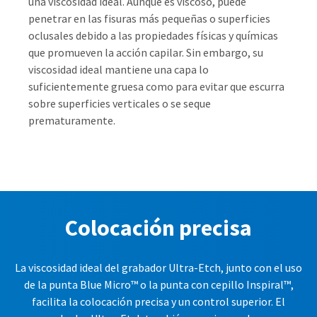
una viscosidad ideal. Aunque es viscoso, puede
item
Ultradent
penetrar en las fisuras más pequeñas o superficies
at
Products,
any
oclusales debido a las propiedades físicas y químicas
Inc.
time
que promueven la acción capilar. Sin embargo, su
PO
while
Box
viscosidad ideal mantiene una capa lo
still
952648
in
suficientemente gruesa como para evitar que escurra
the
St.
sobre superficies verticales o se seque
backordered
Louis,
prematuramente.
status.
MO
63195
Colocación precisa
La viscosidad ideal del grabador Ultra-Etch, junto con el uso
de la punta Blue Micro™ o la punta con cepillo Inspiral™,
facilita la colocación precisa y un control superior. El