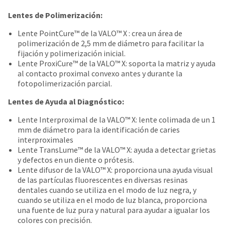
date
account.
is
Lentes de Polimerización:
If
subject
you
to
Lente PointCure™ de la VALO™ X : crea un área de
do
change
polimerización de 2,5 mm de diámetro para facilitar la
not
at
fijación y polimerización inicial.
have
any
Lente ProxiCure™ de la VALO™ X: soporta la matriz y ayuda
access
time
al contacto proximal convexo antes y durante la
to
due
fotopolimerización parcial.
this
to
email
Lentes de Ayuda al Diagnóstico:
item
you
availability.
will
Lente Interproximal de la VALO™ X: lente colimada de un 1
You
be
mm de diámetro para la identificación de caries
will
able
interproximales
receive
to
Lente TransLume™ de la VALO™ X: ayuda a detectar grietas
an
self-
y defectos en un diente o prótesis.
order
register,
Lente difusor de la VALO™ X: proporciona una ayuda visual
confirmation
but
de las partículas fluorescentes en diversas resinas
email
will
dentales cuando se utiliza en el modo de luz negra, y
and
need
cuando se utiliza en el modo de luz blanca, proporciona
an
your
una fuente de luz pura y natural para ayudar a igualar los
email
customer
colores con precisión.
when