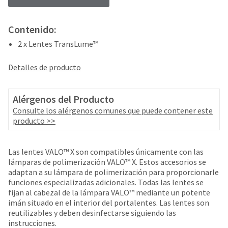
your
be
HighRadius
shipped
account.
at
Contenido:
This
a
email
2 x Lentes TransLume™
later
is
date
the
Detalles de producto
separate
best
from
way
the
to
Alérgenos del Producto
rest
create
of
Consulte los alérgenos comunes que puede contener este
your
your
producto >>
HighRadius
order
account
once
because
it
Las lentes VALO™ X son compatibles únicamente con las
it
has
lámparas de polimerización VALO™ X. Estos accesorios se
contains
been
adaptan a su lámpara de polimerización para proporcionarle
a
replenished.
funciones especializadas adicionales. Todas las lentes se
unique
fijan al cabezal de la lámpara VALO™ mediante un potente
link
The
imán situado en el interior del portalentes. Las lentes son
associated
estimated
reutilizables y deben desinfectarse siguiendo las
with
ship
instrucciones.
your