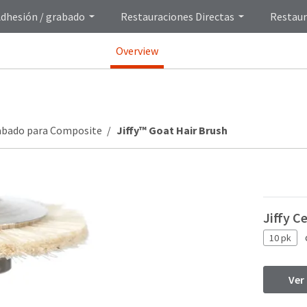
dhesión / grabado
Restauraciones Directas
Restaur
Overview
abado para Composite
Jiffy™ Goat Hair Brush
Jiffy C
10 pk
Ver