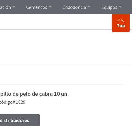
ación
Cementos
Endodoncia
Equipos
Top
epillo de pelo de cabra 10 un.
código# 1029
 distribuidores