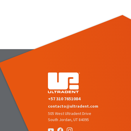
+57 310 7651084
contacto@ultradent.com
505 West Ultradent Drive
South Jordan, UT 84095