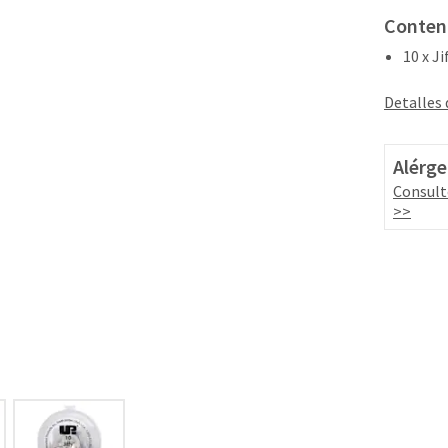
Conten
10 x J
Detalles
Alérge
Consult
>>