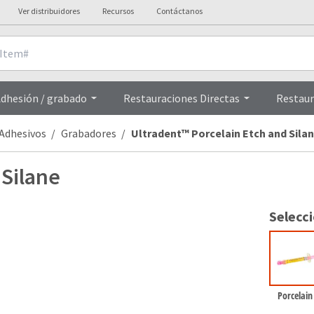
Ver distribuidores
Recursos
Contáctanos
Overview
dhesión / grabado
Restauraciones Directas
Restaur
Adhesivos
Grabadores
Ultradent™ Porcelain Etch and Sila
 Silane
Selecc
Porcelain