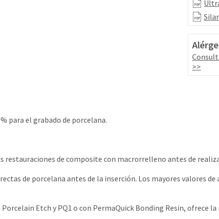
Ultr
Sila
Alérge
Consult
>>
9% para el grabado de porcelana.
s restauraciones de composite con macrorrelleno antes de realiza
irectas de porcelana antes de la inserción. Los mayores valores d
 Porcelain Etch y PQ1 o con PermaQuick Bonding Resin, ofrece la