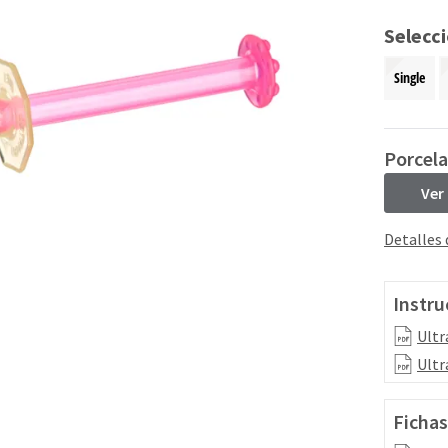
Selecc
Single
Porcela
Ver
Detalles
Instru
Ultr
Ultr
Fichas