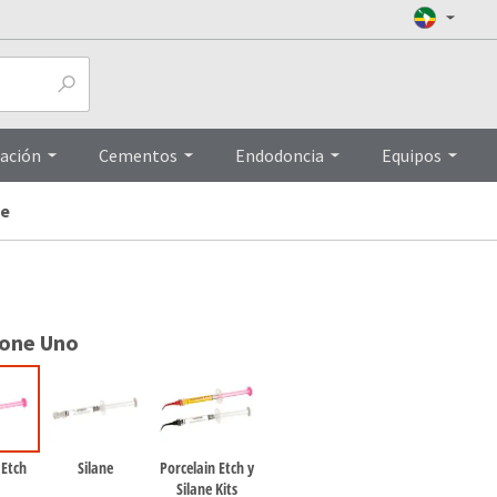
Top
ación
Cementos
Endodoncia
Equipos
ne
ione Uno
 Etch
Silane
Porcelain Etch y
Silane Kits