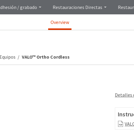
dhesión / grabado
Restauraciones Directas
Restaur
Overview
Equipos
VALO™ Ortho Cordless
Detalles
Instru
VALO