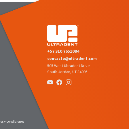
+57 310 7651084
contacto@ultradent.com
505 West Ultradent Drive
South Jordan, UT 84095
os y condiciones