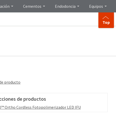
ación
Cementos
Endodoncia
Equipos
Top
 de producto
cciones de productos
™ Ortho Cordless Fotopolimerizador LED IFU