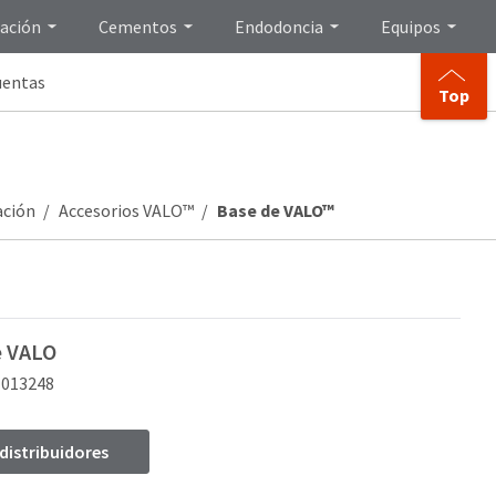
ación
Cementos
Endodoncia
Equipos
uentas
Top
ación
Accesorios VALO™
Base de VALO™
e VALO
1013248
 distribuidores