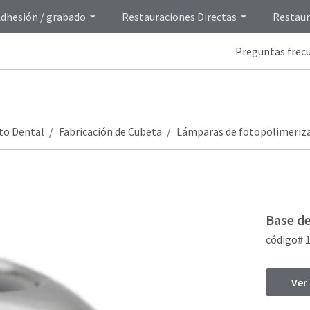
dhesión / grabado
Restauraciones Directas
Restaur
Preguntas frec
to Dental
Fabricación de Cubeta
Lámparas de fotopolimeriz
Base d
código# 
Ver