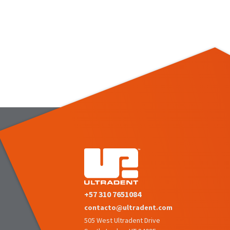
+57 310 7651084
contacto@ultradent.com
505 West Ultradent Drive