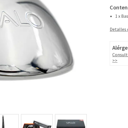
Conten
1 x Ba
Detalles
Alérge
Consult
>>