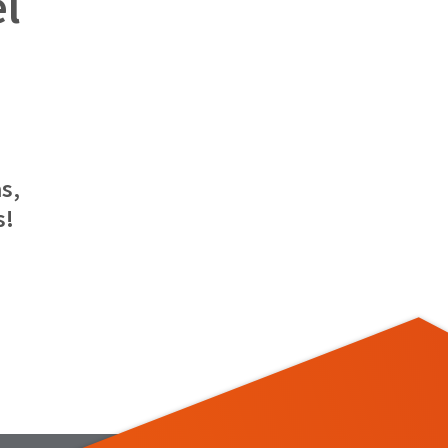
el
s,
s!