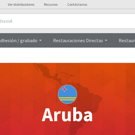
Ver distribuidores
Recursos
Contáctanos
dhesión / grabado
Restauraciones Directas
Restaur
Aruba