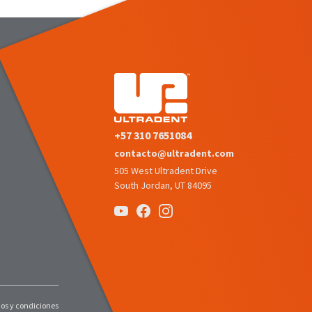
+57 310 7651084
contacto@ultradent.com
505 West Ultradent Drive
South Jordan, UT 84095
os y condiciones