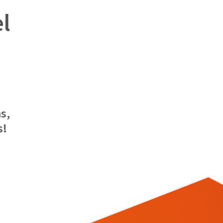
el
s,
s!