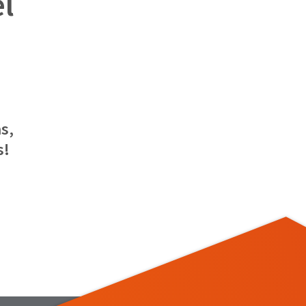
el
s,
s!