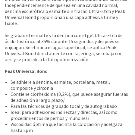
number
the
Independientemente de que sea en una cavidad normal,
and
item
dentina esclerótica o esmalte sin tratar, Ultra-Etch y Peak
an
is
Universal Bond proporcionan una capa adhesiva firme y
invoice
ready
fiable.
number
to
for
ship.
Se graban el esmalte y la dentina con el gel Ultra-Etch de
identification.
You
ácido fosfórico al 35% durante 15 segundos y después se
have
enjuagan. Se elimina el agua superficial, se aplica Peak
the
Universal Bond directamente con la jeringa, se rebaja con
You
option
aire y se procede a la fotopolimerización.
are
to
cancel
Peak Universal Bond
now
the
leaving
Se adhiere a dentina, esmalte, porcelana, metal,
item
composite y circonia
at
Ultradent.com
Contiene clorhexidina (0,2%), que puede asegurar fuerzas
any
and
de adhesión a largo plazo/
time
Para las técnicas de grabado total y de autograbado
being
while
Ideal para adhesiones indirectas y directas, así como
still
redirected
procedimientos de pernos y muñones/
in
to
Viscosidad óptima que facilita la colocación y adelgaza
the
hasta 2µm
backordered
our