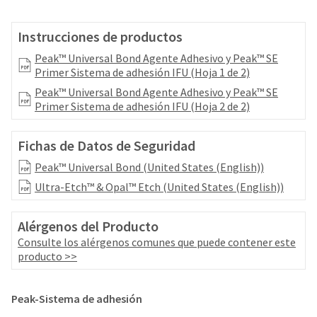
your
be
HighRadius
shipped
account.
Instrucciones de productos
at
This
a
Peak™ Universal Bond Agente Adhesivo y Peak™ SE
email
later
Primer Sistema de adhesión IFU (Hoja 1 de 2)
is
date
the
Peak™ Universal Bond Agente Adhesivo y Peak™ SE
separate
best
Primer Sistema de adhesión IFU (Hoja 2 de 2)
from
way
the
to
rest
create
Fichas de Datos de Seguridad
of
your
your
Peak™ Universal Bond (United States (English))
HighRadius
order
account
Ultra-Etch™ & Opal™ Etch (United States (English))
once
because
it
it
has
Alérgenos del Producto
contains
been
Consulte los alérgenos comunes que puede contener este
a
replenished.
producto >>
unique
link
The
associated
estimated
Peak-Sistema de adhesión
with
ship
your