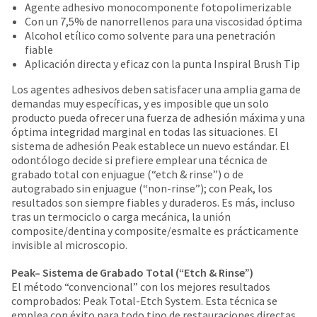
date
Agente adhesivo monocomponente fotopolimerizable
account.
is
Con un 7,5% de nanorrellenos para una viscosidad óptima
If
subject
Alcohol etílico como solvente para una penetración
you
to
fiable
do
change
Aplicación directa y eficaz con la punta Inspiral Brush Tip
not
at
have
any
Los agentes adhesivos deben satisfacer una amplia gama de
access
time
demandas muy específicas, y es imposible que un solo
to
due
producto pueda ofrecer una fuerza de adhesión máxima y una
this
to
óptima integridad marginal en todas las situaciones. El
email
item
sistema de adhesión Peak establece un nuevo estándar. El
you
availability.
odontólogo decide si prefiere emplear una técnica de
will
You
grabado total con enjuague (“etch & rinse”) o de
be
will
autograbado sin enjuague (“non-rinse”); con Peak, los
able
receive
resultados son siempre fiables y duraderos. Es más, incluso
to
an
tras un termociclo o carga mecánica, la unión
self-
order
composite/dentina y composite/esmalte es prácticamente
register,
confirmation
invisible al microscopio.
but
email
will
and
Peak– Sistema de Grabado Total (“Etch & Rinse”)
need
an
El método “convencional” con los mejores resultados
your
email
comprobados: Peak Total-Etch System. Esta técnica se
customer
when
emplea con éxito para todo tipo de restauraciones directas.