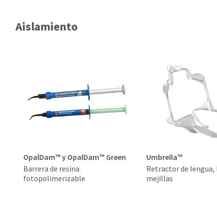
Aislamiento
OpalDam™ y OpalDam™ Green
Umbrella™
Barrera de resina
Retractor de lengua, 
fotopolimerizable
mejillas