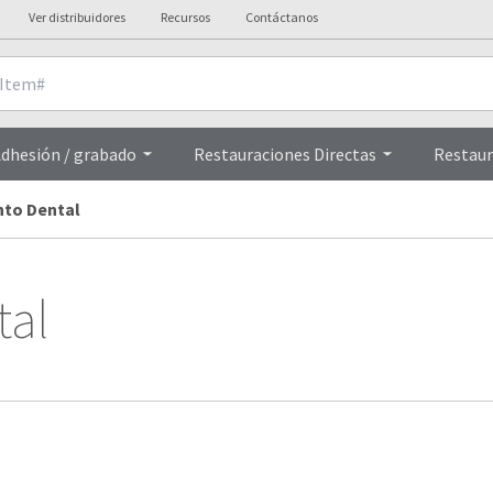
Ver distribuidores
Recursos
Contáctanos
dhesión / grabado
Restauraciones Directas
Restaur
to Dental
tal