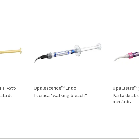
 PF 45%
Opalescence™ Endo
Opalustre™
ala de
Técnica "walking bleach"
Pasta de abr
mecánica