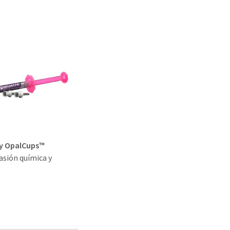
 y OpalCups™
asión química y