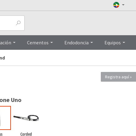
Preguntas frecuentas
Top
ación
Cementos
Endodoncia
Equipos
nd
Registra aquí
ione Uno
ss
Corded