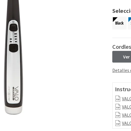
Selecc
Black
Cordle
Ver
Detalles
Instru
VALO
VALO
VALO
VALO