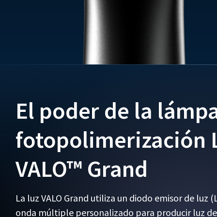
warranty
is
nontransferable
and
applies
solely
to
the
original
purchaser
and
El poder de la lámp
does
not
extend
fotopolimerización
to
subsequent
owners
VALO™ Grand
of
the
product.
La luz VALO Grand utiliza un diodo emisor de luz 
This
limited
onda múltiple personalizado para producir luz de
warranty