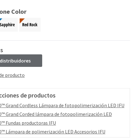
ione Color
Sapphire
Red Rock
ss
 distribuidores
 de producto
cciones de productos
™ Grand Cordless Lámpara de fotopolimerización LED IFU
™ Grand Corded lámpara de fotopolimerización LED
™ Fundas productoras IFU
™ Lámpara de polimerización LED Accesorios IFU