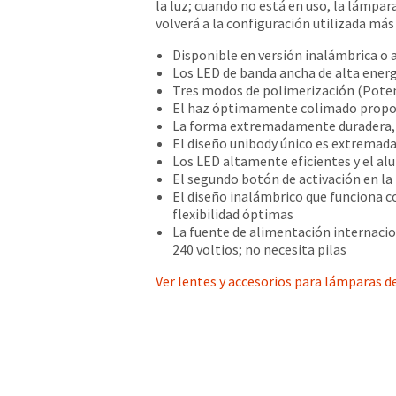
la luz; cuando no está en uso, la lámp
volverá a la configuración utilizada m
Disponible en versión inalámbrica o 
Los LED de banda ancha de alta ener
Tres modos de polimerización (Potenc
El haz óptimamente colimado propor
La forma extremadamente duradera, d
El diseño unibody único es extremad
Los LED altamente eficientes y el al
El segundo botón de activación en la 
El diseño inalámbrico que funciona 
flexibilidad óptimas
La fuente de alimentación internacio
240 voltios; no necesita pilas
Ver lentes y accesorios para lámparas 