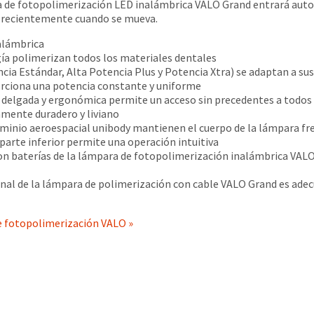
ara de fotopolimerización LED inalámbrica VALO Grand entrará a
ás recientemente cuando se mueva.
alámbrica
gía polimerizan todos los materiales dentales
ia Estándar, Alta Potencia Plus y Potencia Xtra) se adaptan a sus
ciona una potencia constante y uniforme
elgada y ergonómica permite un acceso sin precedentes a todos l
amente duradero y liviano
uminio aeroespacial unibody mantienen el cuerpo de la lámpara fre
parte inferior permite una operación intuitiva
con baterías de la lámpara de fotopolimerización inalámbrica VA
nal de la lámpara de polimerización con cable VALO Grand es adec
de fotopolimerización VALO »