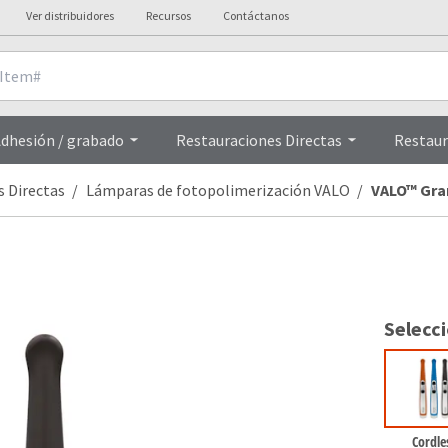
Ver distribuidores
Recursos
Contáctanos
talles Técnicos
Videos
dhesión / grabado
Restauraciones Directas
Restaur
s Directas
Lámparas de fotopolimerización VALO
VALO™ Gra
Selecc
Cordle