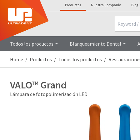
Productos
Nuestra Compañía
Blog
Search
Overview
De
Todos los productos
Blanqueamiento Dental
A
Home
Productos
Todos los productos
Restauracione
VALO™ Grand
Lámpara de fotopolimerización LED