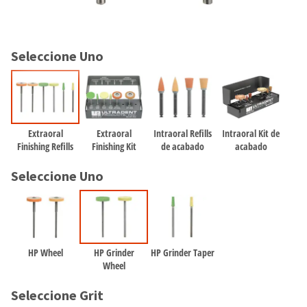
and
an
our
automated
manufacturing
email
team
from
Seleccione Uno
is
HighRadius
currently
that
working
contains
to
important
replenish
login
it.
information:
Extraoral
Extraoral
Intraoral Refills
Intraoral Kit de
Finishing Refills
Finishing Kit
de acabado
acabado
You
Please
can
refer
Seleccione Uno
still
to
add
this
these
email
items
and
to
follow
your
HP Wheel
HP Grinder
HP Grinder Taper
its
order
Wheel
directions
and
to
they
Seleccione Grit
create
will