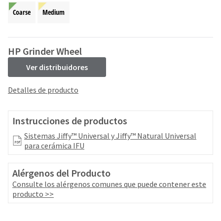
your
be
HighRadius
Coarse
Medium
shipped
account.
at
This
a
email
later
HP Grinder Wheel
is
date
the
separate
Ver distribuidores
best
from
way
the
Detalles de producto
to
rest
create
of
your
your
Instrucciones de productos
HighRadius
order
account
once
Sistemas Jiffy™ Universal y Jiffy™ Natural Universal
because
it
para cerámica IFU
it
has
contains
been
a
Alérgenos del Producto
replenished.
unique
Consulte los alérgenos comunes que puede contener este
link
The
producto >>
associated
estimated
with
ship
your