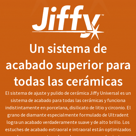
status
third-
by
party
calling
our
payment
customer
management
service
department
platform
Un sistema de
at
HighRadius.
888.230.1420.
Please
acabado superior para
The
have
estimated
ship
your
todas las cerámicas
date*
login
is
subject
credentials
El sistema de ajuste y pulido de cerámica Jiffy Universal es un
to
ready.
change
sistema de acabado para todas las cerámicas y funciona
at
indistintamente en porcelana, disilicato de litio y circonio. El
anytime
grano de diamante especialmente formulado de Ultradent
ancel
due
to
logra un acabado verdaderamente suave y de alto brillo. Los
item
estuches de acabado extraoral e intraoral están optimizados
ntinue
availability.
to