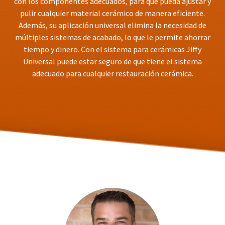
con los componentes adecuados, para que pueda ajustar y
You
hRadius
will
pulir cualquier material cerámico de manera eficiente.
receive
Además, su aplicación universal elimina la necesidad de
an
If
múltiples sistemas de acabado, lo que le permite ahorrar
order
you
confirmation
tiempo y dinero. Con el sistema para cerámicas Jiffy
need
email
Universal puede estar seguro de que tiene el sistema
to
and
adecuado para cualquier restauración cerámica.
an
contact
email
Ultradent,
when
please
the
call
item
U.S.
is
Customer
ready
Support
to
at
ship.
1.800.552.5512
You
will
Always
have
the
remit
option
physical
to
checks
cancel
to:
the