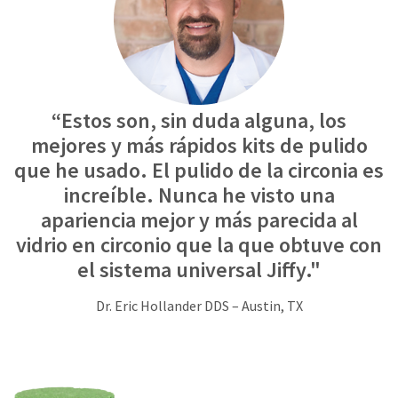
item
Ultradent
at
Products,
any
Inc.
time
PO
while
Box
still
952648
in
“Estos son, sin duda alguna, los
the
St.
backordered
Louis,
mejores y más rápidos kits de pulido
status.
MO
que he usado. El pulido de la circonia es
63195
increíble. Nunca he visto una
apariencia mejor y más parecida al
vidrio en circonio que la que obtuve con
el sistema universal Jiffy."
Dr. Eric Hollander DDS – Austin, TX