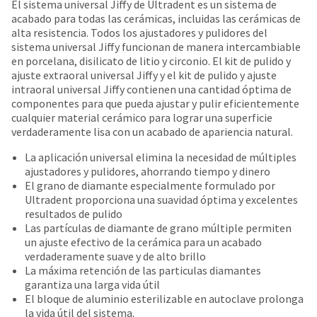
date
El sistema universal Jiffy de Ultradent es un sistema de
account.
is
acabado para todas las cerámicas, incluidas las cerámicas de
If
subject
alta resistencia. Todos los ajustadores y pulidores del
you
to
sistema universal Jiffy funcionan de manera intercambiable
do
change
en porcelana, disilicato de litio y circonio. El kit de pulido y
not
at
ajuste extraoral universal Jiffy y el kit de pulido y ajuste
have
any
intraoral universal Jiffy contienen una cantidad óptima de
access
time
componentes para que pueda ajustar y pulir eficientemente
to
due
cualquier material cerámico para lograr una superficie
this
to
verdaderamente lisa con un acabado de apariencia natural.
email
item
you
La aplicación universal elimina la necesidad de múltiples
availability.
will
ajustadores y pulidores, ahorrando tiempo y dinero
You
be
El grano de diamante especialmente formulado por
will
able
Ultradent proporciona una suavidad óptima y excelentes
receive
to
resultados de pulido
an
self-
Las partículas de diamante de grano múltiple permiten
order
register,
un ajuste efectivo de la cerámica para un acabado
confirmation
but
verdaderamente suave y de alto brillo
email
will
La máxima retención de las particulas diamantes
and
need
garantiza una larga vida útil
an
your
El bloque de aluminio esterilizable en autoclave prolonga
email
customer
la vida útil del sistema.
when