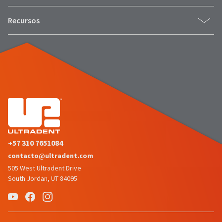
Recursos
+57 310 7651084
contacto@ultradent.com
505 West Ultradent Drive
South Jordan, UT 84095