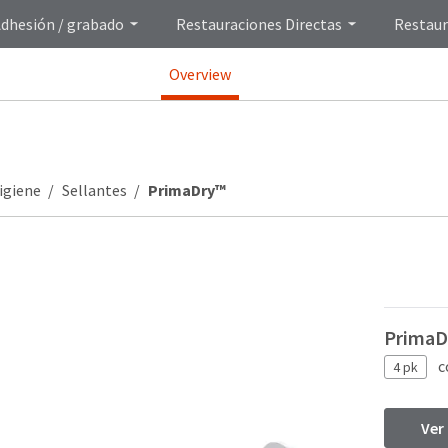
dhesión / grabado
Restauraciones Directas
Restaur
Overview
igiene
Sellantes
PrimaDry™
PrimaD
c
4 pk
Ver