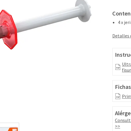
Conten
4 x je
Detalles
Instru
Ultr
fisu
Fichas
Prim
Alérge
Consult
>>