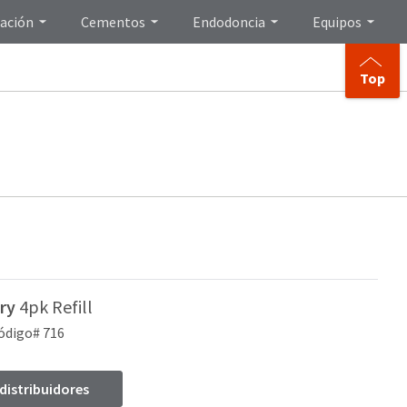
ación
Cementos
Endodoncia
Equipos
Top
ry
4pk Refill
ódigo# 716
 distribuidores