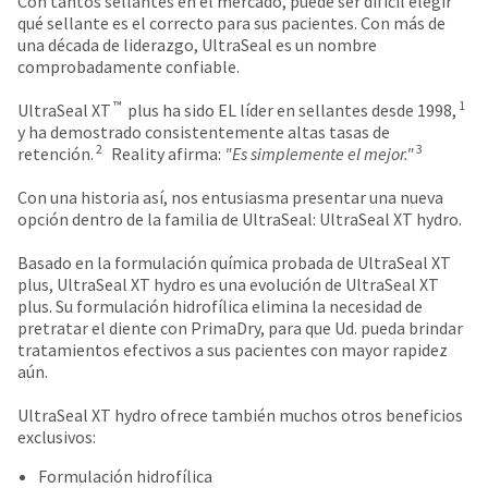
Con tantos sellantes en el mercado, puede ser difícil elegir
date
account.
qué sellante es el correcto para sus pacientes. Con más de
is
If
una década de liderazgo, UltraSeal es un nombre
subject
you
comprobadamente confiable.
to
do
change
not
™
1
UltraSeal XT
plus ha sido EL líder en sellantes desde 1998,
at
have
y ha demostrado consistentemente altas tasas de
any
access
2
3
retención.
Reality afirma:
"Es simplemente el mejor."
time
to
due
this
Con una historia así, nos entusiasma presentar una nueva
to
email
opción dentro de la familia de UltraSeal: UltraSeal XT hydro.
item
you
availability.
will
Basado en la formulación química probada de UltraSeal XT
You
be
plus, UltraSeal XT hydro es una evolución de UltraSeal XT
will
able
plus. Su formulación hidrofílica elimina la necesidad de
receive
to
pretratar el diente con PrimaDry, para que Ud. pueda brindar
an
self-
tratamientos efectivos a sus pacientes con mayor rapidez
order
register,
aún.
confirmation
but
email
will
UltraSeal XT hydro ofrece también muchos otros beneficios
and
need
exclusivos:
an
your
email
customer
Formulación hidrofílica
when