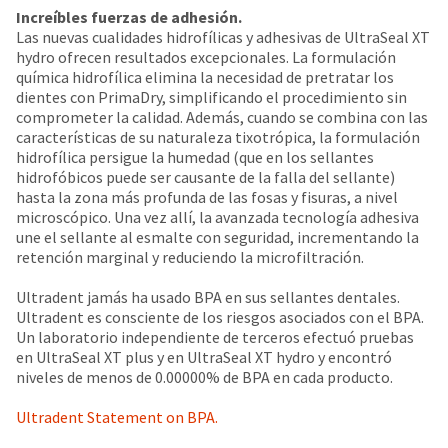
status
third-
Increíbles fuerzas de adhesión.
by
Las nuevas cualidades hidrofílicas y adhesivas de UltraSeal XT
party
calling
hydro ofrecen resultados excepcionales. La formulación
our
payment
química hidrofílica elimina la necesidad de pretratar los
customer
dientes con PrimaDry, simplificando el procedimiento sin
management
service
comprometer la calidad. Además, cuando se combina con las
department
platform
características de su naturaleza tixotrópica, la formulación
at
HighRadius.
hidrofílica persigue la humedad (que en los sellantes
888.230.1420.
hidrofóbicos puede ser causante de la falla del sellante)
Please
hasta la zona más profunda de las fosas y fisuras, a nivel
The
have
microscópico. Una vez allí, la avanzada tecnología adhesiva
estimated
une el sellante al esmalte con seguridad, incrementando la
ship
your
retención marginal y reduciendo la microfiltración.
date*
login
is
subject
credentials
Ultradent jamás ha usado BPA en sus sellantes dentales.
to
Ultradent es consciente de los riesgos asociados con el BPA.
ready.
change
Un laboratorio independiente de terceros efectuó pruebas
at
en UltraSeal XT plus y en UltraSeal XT hydro y encontró
anytime
niveles de menos de 0.00000% de BPA en cada producto.
ancel
due
to
Ultradent Statement on BPA.
item
ntinue
availability.
to