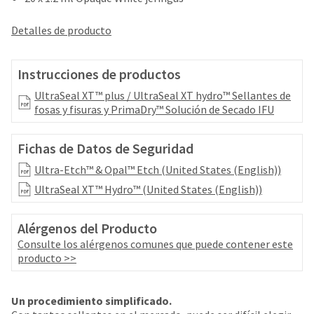
your
be
HighRadius
shipped
account.
Detalles de producto
at
This
a
email
later
is
Instrucciones de productos
date
the
separate
UltraSeal XT™ plus / UltraSeal XT hydro™ Sellantes de
best
from
fosas y fisuras y PrimaDry™ Solución de Secado IFU
way
the
to
rest
create
Fichas de Datos de Seguridad
of
your
your
Ultra-Etch™ & Opal™ Etch (United States (English))
HighRadius
order
account
UltraSeal XT™ Hydro™ (United States (English))
once
because
it
it
has
contains
Alérgenos del Producto
been
a
Consulte los alérgenos comunes que puede contener este
replenished.
unique
producto >>
link
The
associated
estimated
with
Un procedimiento simplificado.
ship
your