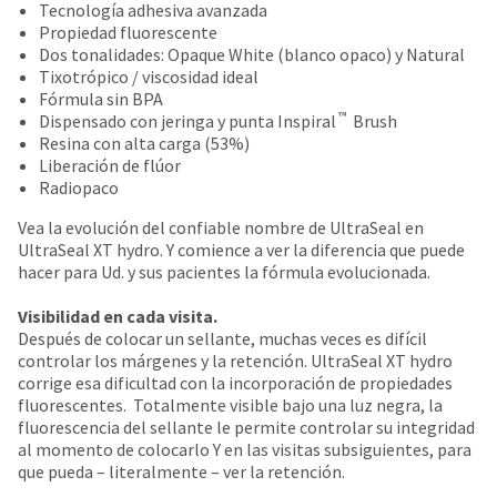
number
Tecnología adhesiva avanzada
the
and
Propiedad fluorescente
item
an
Dos tonalidades: Opaque White (blanco opaco) y Natural
is
invoice
Tixotrópico / viscosidad ideal
ready
number
Fórmula sin BPA
to
for
™
Dispensado con jeringa y punta Inspiral
Brush
ship.
identification.
Resina con alta carga (53%)
You
Liberación de flúor
have
Radiopaco
the
You
option
Vea la evolución del confiable nombre de UltraSeal en
are
to
UltraSeal XT hydro. Y comience a ver la diferencia que puede
cancel
now
hacer para Ud. y sus pacientes la fórmula evolucionada.
the
leaving
item
Visibilidad en cada visita.
at
Ultradent.com
Después de colocar un sellante, muchas veces es difícil
any
and
controlar los márgenes y la retención. UltraSeal XT hydro
time
corrige esa dificultad con la incorporación de propiedades
being
while
fluorescentes. Totalmente visible bajo una luz negra, la
still
redirected
fluorescencia del sellante le permite controlar su integridad
in
al momento de colocarlo Y en las visitas subsiguientes, para
to
the
que pueda – literalmente – ver la retención.
backordered
our