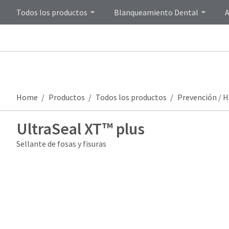
Todos los productos
Blanqueamiento Dental
A
Home
Productos
Todos los productos
Prevención / H
UltraSeal XT™ plus
Sellante de fosas y fisuras