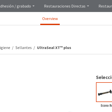
dhesión / grabado
Restauraciones Directas
Restaur
Overview
igiene
Sellantes
UltraSeal XT™ plus
Selecc
Econo Re