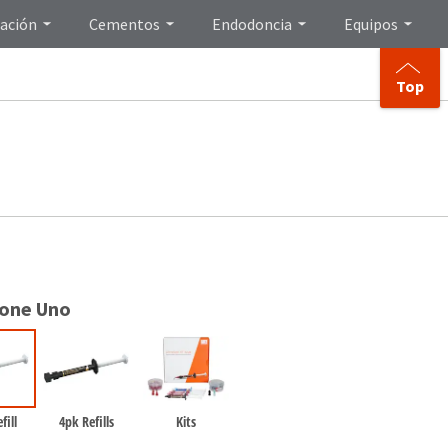
ación
Cementos
Endodoncia
Equipos
Top
ione Uno
fill
4pk Refills
Kits