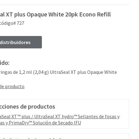
al XT plus Opaque White 20pk Econo Refill
código# 727
 distribuidores
ido:
eringas de 1,2 ml (2,04 g) UltraSeal XT plus Opaque White
 de producto
cciones de productos
aSeal XT™ plus / UltraSeal XT hydro™ Sellantes de fosas y
ras y PrimaDry™ Solución de Secado IFU