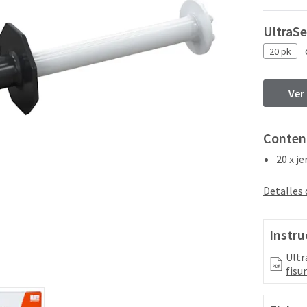
UltraSe
20 pk
Ver
Conten
20 x j
Detalles
Instru
Ultr
fisu