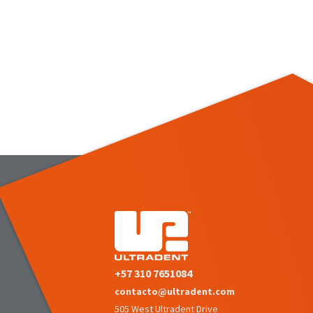
+57 310 7651084
contacto@ultradent.com
505 West Ultradent Drive