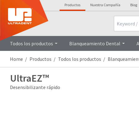
Productos
Nuestra Compañía
Blog
Search
Overview
Detalles Técnicos
Todos los productos
Blanqueamiento Dental
A
Home
Productos
Todos los productos
Blanqueamien
UltraEZ™
Desensibilizante rápido