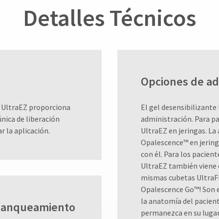
Detalles Técnicos
Opciones de ad
el UltraEZ proporciona
El gel desensibilizant
única de liberación
administración. Para p
r la aplicación.
UltraEZ en jeringas. La
Opalescence™ en jeringa
con él. Para los pacien
UltraEZ también viene 
mismas cubetas UltraF
Opalescence Go™! Son 
la anatomía del pacien
blanqueamiento
permanezca en su lugar