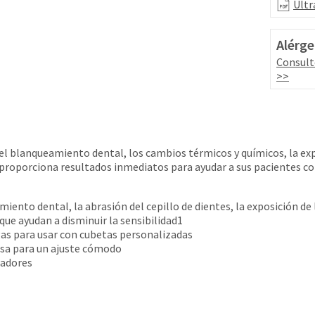
Ultr
Alérge
Consult
>>
l blanqueamiento dental, los cambios térmicos y químicos, la exposi
a proporciona resultados inmediatos para ayudar a sus pacientes co
ento dental, la abrasión del cepillo de dientes, la exposición de 
que ayudan a disminuir la sensibilidad1
gas para usar con cubetas personalizadas
isa para un ajuste cómodo
eadores