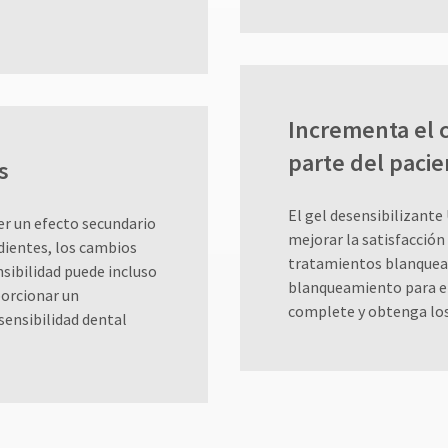
Incrementa el 
parte del pacie
s
El gel desensibilizante
er un efecto secundario
mejorar la satisfacción
 dientes, los cambios
tratamientos blanquea
nsibilidad puede incluso
blanqueamiento para el
porcionar un
complete y obtenga los
ensibilidad dental