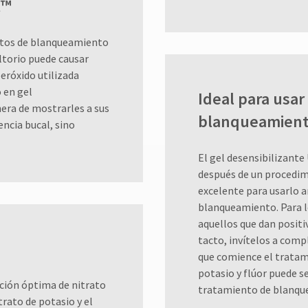
t™
entos de blanqueamiento
ltorio puede causar
eróxido utilizada
 en gel
Ideal para usar
era de mostrarles a sus
blanqueamien
encia bucal, sino
El gel desensibilizante 
después de un procedi
excelente para usarlo 
blanqueamiento. Para l
aquellos que dan positi
tacto, invítelos a comp
que comience el tratam
potasio y flúor puede se
ción óptima de nitrato
tratamiento de blanqu
trato de potasio y el