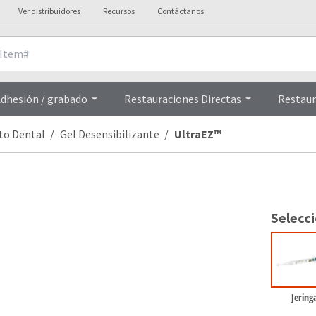
Ver distribuidores
Recursos
Contáctanos
Procedimientos
Testimonios
dhesión / grabado
Restauraciones Directas
Restaur
to Dental
Gel Desensibilizante
UltraEZ™
Selecc
Jering