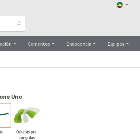
Preguntas frecuentas
Folletos
Top
ación
Cementos
Endodoncia
Equipos
ione Uno
as
Cubetas pre-
cargadas