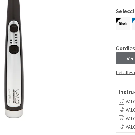
Selecc
Black
Cordle
Ver
Detalles
Instru
VALO
VALO
VALO
VALO