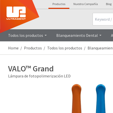
Productos
Nuestra Compañía
Blog
Search
Overview
De
Todos los productos
Blanqueamiento Dental
A
Home
Productos
Todos los productos
Blanqueamien
VALO™ Grand
Lámpara de fotopolimerización LED