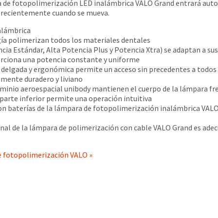
ara de fotopolimerización LED inalámbrica VALO Grand entrará a
ás recientemente cuando se mueva.
alámbrica
gía polimerizan todos los materiales dentales
ia Estándar, Alta Potencia Plus y Potencia Xtra) se adaptan a sus
ciona una potencia constante y uniforme
elgada y ergonómica permite un acceso sin precedentes a todos l
amente duradero y liviano
uminio aeroespacial unibody mantienen el cuerpo de la lámpara fre
parte inferior permite una operación intuitiva
con baterías de la lámpara de fotopolimerización inalámbrica VA
nal de la lámpara de polimerización con cable VALO Grand es adec
de fotopolimerización VALO »