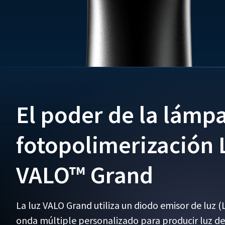
warranty
is
nontransferable
and
applies
solely
to
the
original
purchaser
and
El poder de la lámp
does
not
extend
fotopolimerización
to
subsequent
owners
VALO™ Grand
of
the
product.
La luz VALO Grand utiliza un diodo emisor de luz 
This
limited
onda múltiple personalizado para producir luz de
warranty