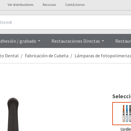
Ver distribuidores
Recursos
Contáctanos
talles Técnicos
Videos
dhesión / grabado
Restauraciones Directas
Restaur
to Dental
Fabricación de Cubeta
Lámparas de fotopolimeriz
Selecc
Cordle