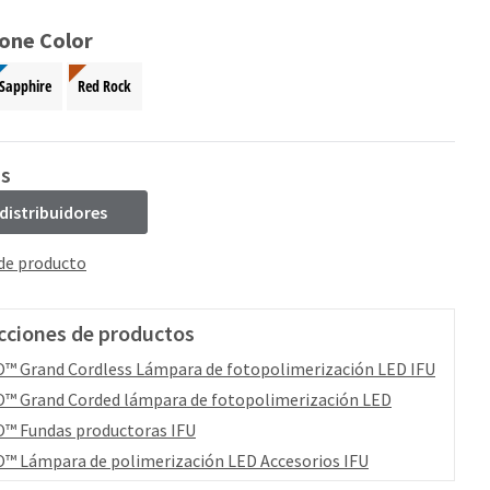
ione Color
Sapphire
Red Rock
ss
 distribuidores
 de producto
cciones de productos
™ Grand Cordless Lámpara de fotopolimerización LED IFU
™ Grand Corded lámpara de fotopolimerización LED
™ Fundas productoras IFU
™ Lámpara de polimerización LED Accesorios IFU