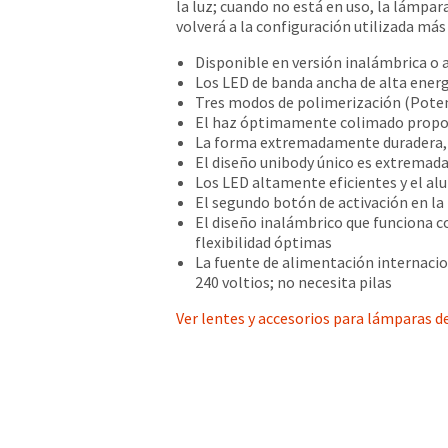
la luz; cuando no está en uso, la lámp
volverá a la configuración utilizada m
Disponible en versión inalámbrica o 
Los LED de banda ancha de alta ener
Tres modos de polimerización (Potenc
El haz óptimamente colimado propor
La forma extremadamente duradera, d
El diseño unibody único es extremad
Los LED altamente eficientes y el al
El segundo botón de activación en la 
El diseño inalámbrico que funciona 
flexibilidad óptimas
La fuente de alimentación internacio
240 voltios; no necesita pilas
Ver lentes y accesorios para lámparas 