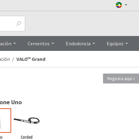
Preguntas frecuentas
Top
ación
Cementos
Endodoncia
Equipos
ación
VALO™ Grand
Registra aquí
ione Uno
ss
Corded