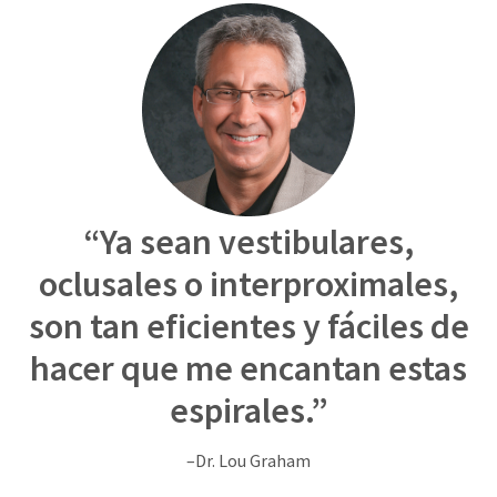
You
hRadius
will
receive
an
If
order
you
confirmation
need
email
to
and
an
contact
email
Ultradent,
when
please
the
“Ya sean vestibulares,
call
item
U.S.
is
oclusales o interproximales,
Customer
ready
Support
to
son tan eficientes y fáciles de
at
ship.
1.800.552.5512
You
hacer que me encantan estas
will
Always
have
espirales.”
the
remit
option
physical
to
checks
–Dr. Lou Graham
cancel
to:
the