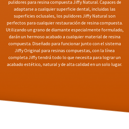
status
pulidores para resina compuesta Jiffy Natural. Capaces de
third-
by
adaptarse a cualquier superficie dental, incluidas las
party
calling
superficies oclusales, los pulidores Jiffy Natural son
our
payment
perfectos para cualquier restauración de resina compuesta.
customer
management
Utilizando un grano de diamante especialmente formulado,
service
department
darán un hermoso acabado a cualquier material de resina
platform
at
compuesta. Diseñado para funcionar junto con el sistema
HighRadius.
888.230.1420.
Jiffy Original para resinas compuestas, con la línea
Please
completa Jiffy tendrá todo lo que necesita para lograr un
The
have
estimated
acabado estético, natural y de alta calidad en un solo lugar.
ship
your
date*
login
is
subject
credentials
to
ready.
change
at
anytime
ancel
due
to
item
ntinue
availability.
to