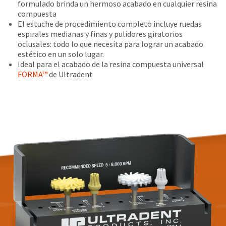
date
formulado brinda un hermoso acabado en cualquier resina
account.
is
compuesta
If
subject
El estuche de procedimiento completo incluye ruedas
you
to
espirales medianas y finas y pulidores giratorios
do
change
oclusales: todo lo que necesita para lograr un acabado
not
at
estético en un solo lugar.
have
any
Ideal para el acabado de la resina compuesta universal
access
time
FORMA™
de Ultradent
to
due
this
to
email
item
you
availability.
will
You
be
will
able
receive
to
an
self-
order
register,
confirmation
but
email
will
and
need
an
your
email
customer
when