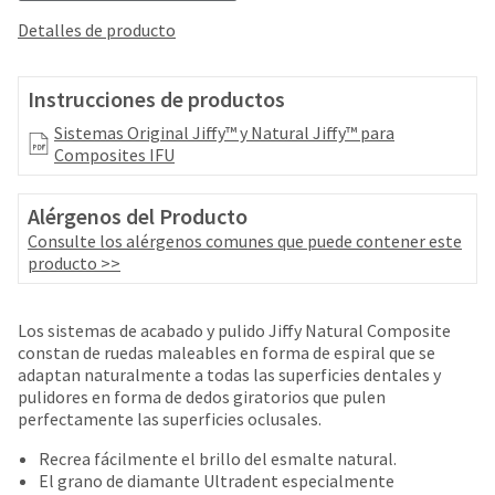
your
be
HighRadius
Detalles de producto
shipped
account.
at
This
a
email
Instrucciones de productos
later
is
date
Sistemas Original Jiffy™ y Natural Jiffy™ para
the
separate
Composites IFU
best
from
way
the
to
Alérgenos del Producto
rest
create
of
Consulte los alérgenos comunes que puede contener este
your
your
producto >>
HighRadius
order
account
once
because
it
Los sistemas de acabado y pulido Jiffy Natural Composite
it
has
constan de ruedas maleables en forma de espiral que se
contains
been
adaptan naturalmente a todas las superficies dentales y
a
replenished.
pulidores en forma de dedos giratorios que pulen
unique
perfectamente las superficies oclusales.
link
The
associated
estimated
Recrea fácilmente el brillo del esmalte natural.
with
ship
El grano de diamante Ultradent especialmente
your