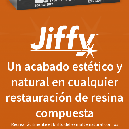
number
the
and
item
an
is
invoice
ready
number
to
for
ship.
identification.
You
have
the
You
option
are
Un acabado estético y
to
cancel
now
the
natural en cualquier
leaving
item
at
Ultradent.com
any
restauración de resina
and
time
being
while
compuesta
still
redirected
in
to
the
Recrea fácilmente el brillo del esmalte natural con los
backordered
our